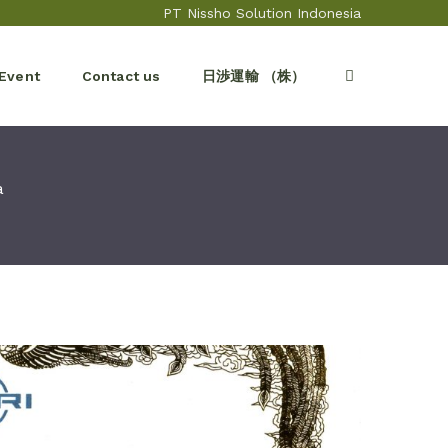
PT Nissho Solution Indonesia
Event
Contact us
日渉運輸 （株）
a