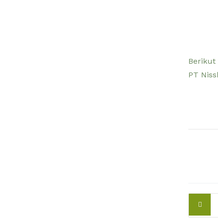
Berikut
PT Niss
Pos
navi