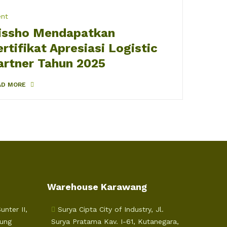
ent
issho Mendapatkan
ertifikat Apresiasi Logistic
artner Tahun 2025
AD MORE
Warehouse Karawang
nter II,
Surya Cipta City of Industry, Jl.
jung
Surya Pratama Kav. I-61, Kutanegara,