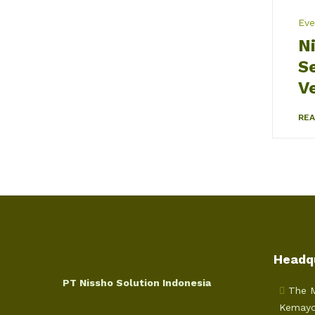
Eve
N
Se
V
RE
Headq
PT Nissho Solution Indonesia
The M
Kemayo