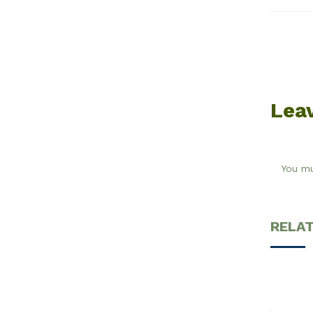
Lea
You m
RELA