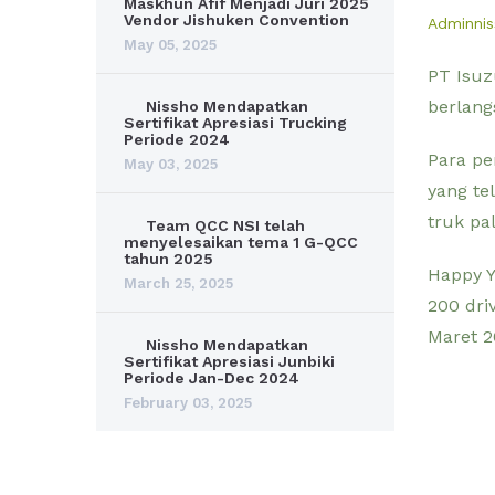
Maskhun Afif Menjadi Juri 2025
Vendor Jishuken Convention
Adminni
May 05, 2025
PT Isuz
berlang
Nissho Mendapatkan
Sertifikat Apresiasi Trucking
Periode 2024
Para pe
May 03, 2025
yang te
truk pa
Team QCC NSI telah
menyelesaikan tema 1 G-QCC
tahun 2025
Happy Y
March 25, 2025
200 dri
Maret 2
Nissho Mendapatkan
Sertifikat Apresiasi Junbiki
Periode Jan-Dec 2024
February 03, 2025