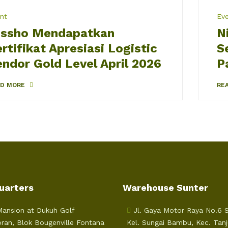
nt
Ev
issho Mendapatkan
N
rtifikat Apresiasi Logistic
S
endor Gold Level April 2026
P
AD MORE
RE
uarters
Warehouse Sunter
ansion at Dukuh Golf
Jl. Gaya Motor Raya No.6 Su
ran, Blok Bougenville Fontana
Kel. Sungai Bambu, Kec. Tan